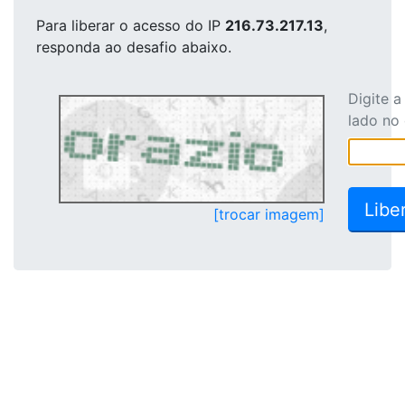
Para liberar o acesso
do IP
216.73.217.13
,
responda ao desafio abaixo.
Digite 
lado no
[trocar imagem]