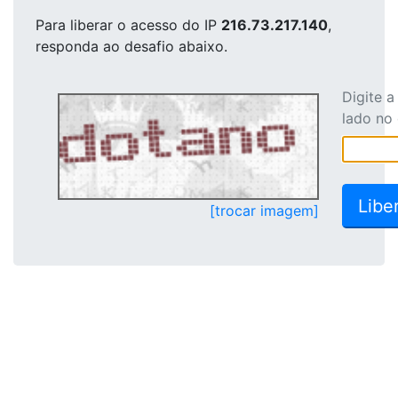
Para liberar o acesso
do IP
216.73.217.140
,
responda ao desafio abaixo.
Digite 
lado no
[trocar imagem]